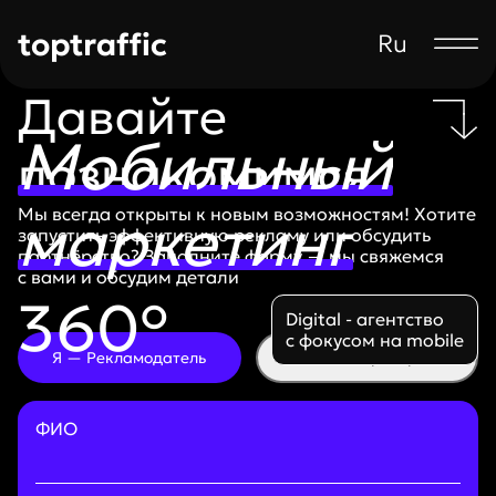
toptraffic
Ru
Давайте
Мобильный
познакомимся
маркетинг
Мы всегда открыты к новым возможностям! Хотите
запустить эффективную рекламу или обсудить
партнёрство? Заполните форму — мы свяжемся
с вами и обсудим детали
360°
Digital - агентство
с фокусом на mobile
Я — Рекламодатель
Я — Партнер
ФИО